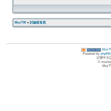
MozTW
»
討論區首頁
MozT
Powered by
phpBB
正體中文
© moztw
MozT