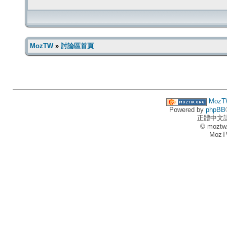
MozTW
»
討論區首頁
MozT
Powered by
phpBB
正體中文
© moztw
MozT