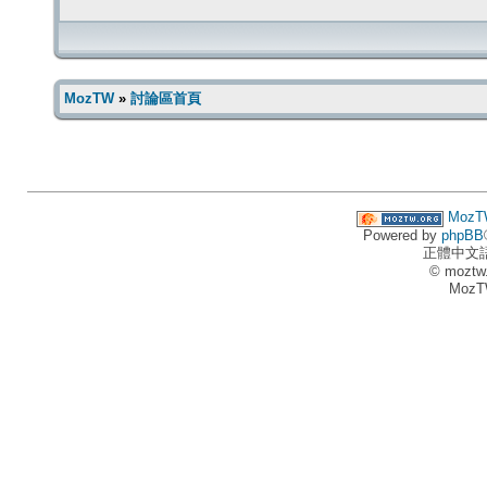
MozTW
»
討論區首頁
MozT
Powered by
phpBB
正體中文
© moztw
MozT