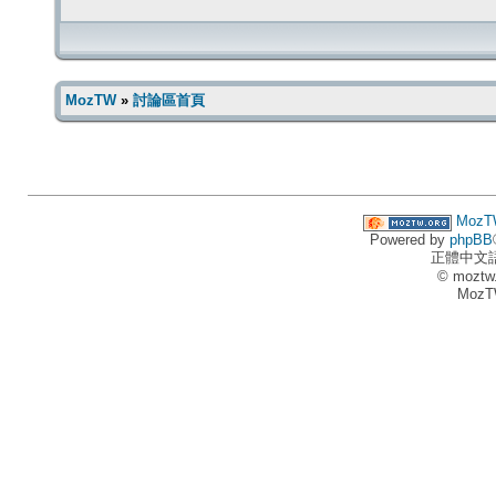
MozTW
»
討論區首頁
MozT
Powered by
phpBB
正體中文
© moztw
MozT