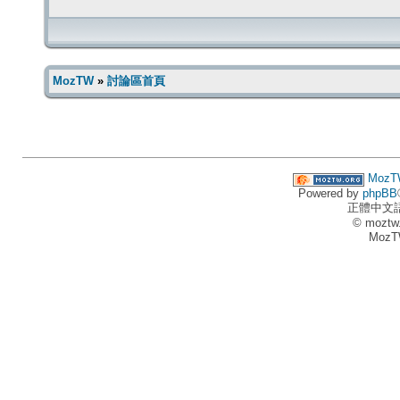
MozTW
»
討論區首頁
MozT
Powered by
phpBB
正體中文
© moztw
MozT