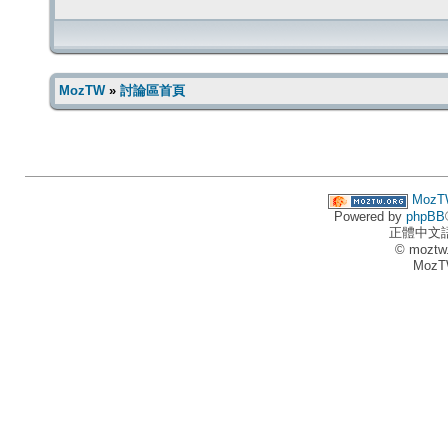
MozTW
»
討論區首頁
MozT
Powered by
phpBB
正體中文
© moztw
MozT