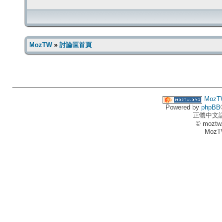
MozTW
»
討論區首頁
MozT
Powered by
phpBB
正體中文
© moztw
MozT