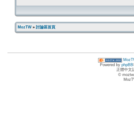
MozTW
»
討論區首頁
MozT
Powered by
phpBB
正體中文
© moztw
MozT