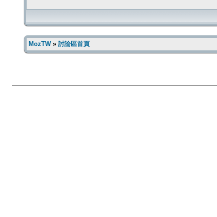
MozTW
»
討論區首頁