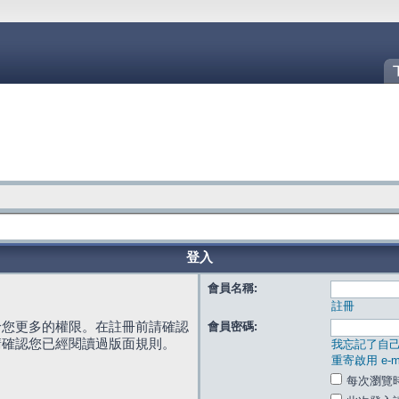
登入
會員名稱:
註冊
給您更多的權限。在註冊前請確認
會員密碼:
請確認您已經閱讀過版面規則。
我忘記了自
重寄啟用 e-ma
每次瀏覽