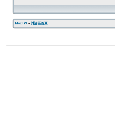
MozTW
»
討論區首頁