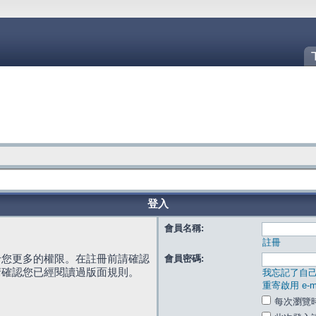
登入
會員名稱:
註冊
給您更多的權限。在註冊前請確認
會員密碼:
請確認您已經閱讀過版面規則。
我忘記了自
重寄啟用 e-ma
每次瀏覽