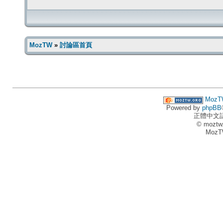
MozTW
»
討論區首頁
MozT
Powered by
phpBB
正體中文
© moztw
MozT