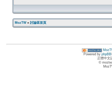
MozTW
»
討論區首頁
MozT
Powered by
phpBB
正體中文
© moztw
MozT