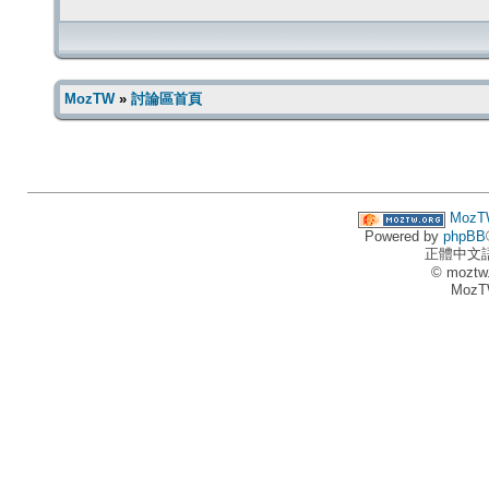
MozTW
»
討論區首頁
MozT
Powered by
phpBB
正體中文
© moztw
MozT