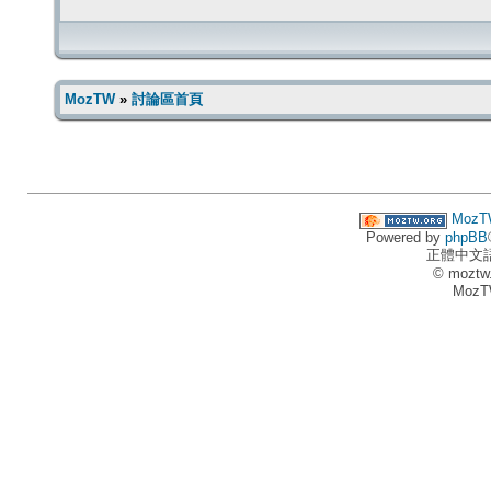
MozTW
»
討論區首頁
MozT
Powered by
phpBB
正體中文
© moztw
MozT