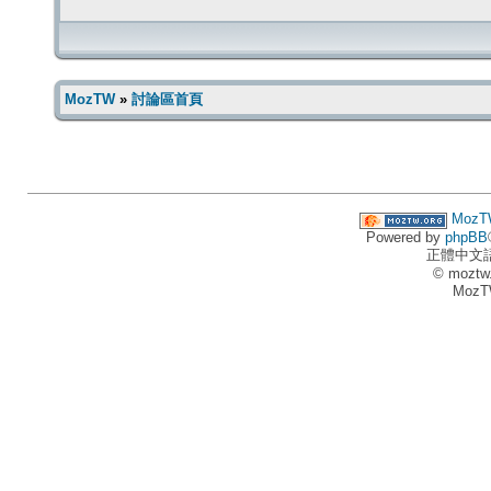
MozTW
»
討論區首頁
MozT
Powered by
phpBB
正體中文
© moztw
MozT