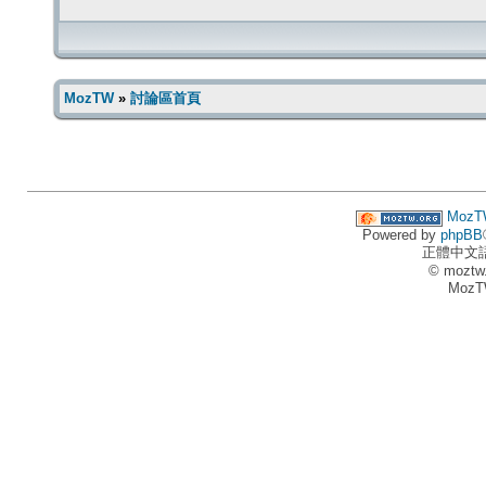
MozTW
»
討論區首頁
MozT
Powered by
phpBB
正體中文
© moztw
MozT