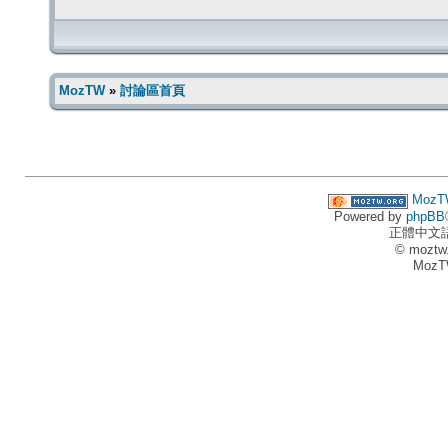
MozTW
»
討論區首頁
MozT
Powered by
phpBB
正體中文
© moztw
MozT