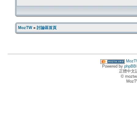
MozTW
»
討論區首頁
MozT
Powered by
phpBB
正體中文
© moztw
MozT