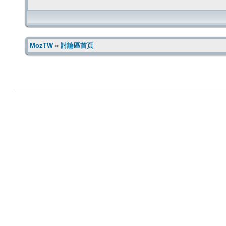
MozTW
»
討論區首頁