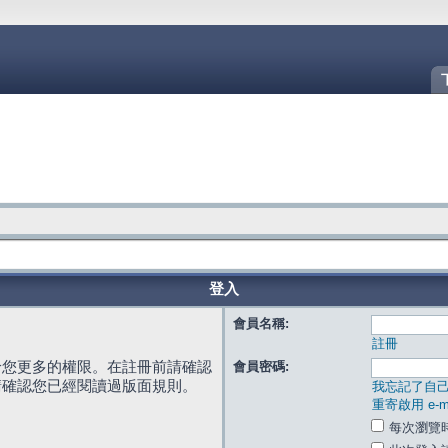
登入
會員名稱:
註冊
給您更多的權限。在註冊前請確認
會員密碼:
請確認您已經閱讀過版面規則。
我忘記了自
重寄啟用 e-ma
每次瀏覽