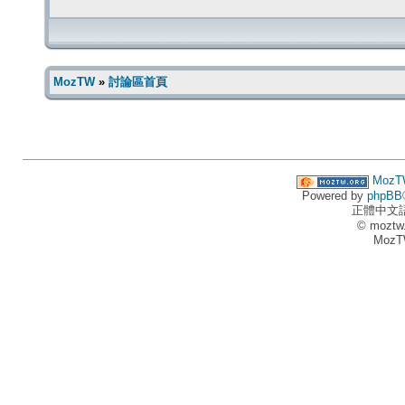
MozTW
»
討論區首頁
MozT
Powered by
phpBB
正體中文
© moztw
MozT