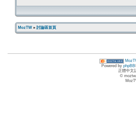
MozTW
»
討論區首頁
MozT
Powered by
phpBB
正體中文
© moztw
MozT