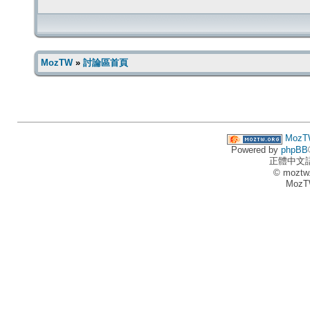
MozTW
»
討論區首頁
MozT
Powered by
phpBB
正體中文
© moztw
MozT