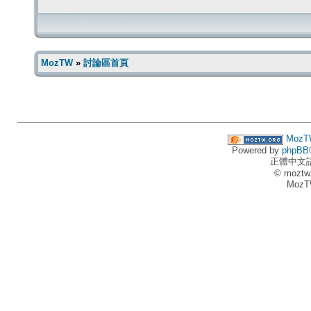
MozTW
»
討論區首頁
MozT
Powered by
phpBB
正體中文
© moztw
MozT