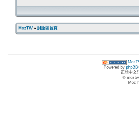
MozTW
»
討論區首頁
MozT
Powered by
phpBB
正體中文
© moztw
MozT