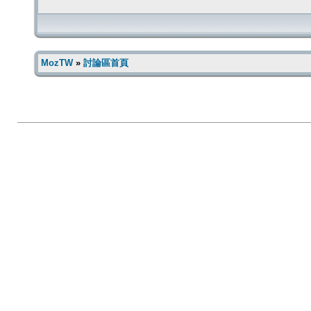
MozTW
»
討論區首頁