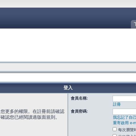
登入
會員名稱:
註冊
給您更多的權限。在註冊前請確認
會員密碼:
請確認您已經閱讀過版面規則。
我忘記了自
重寄啟用 e-ma
每次瀏覽