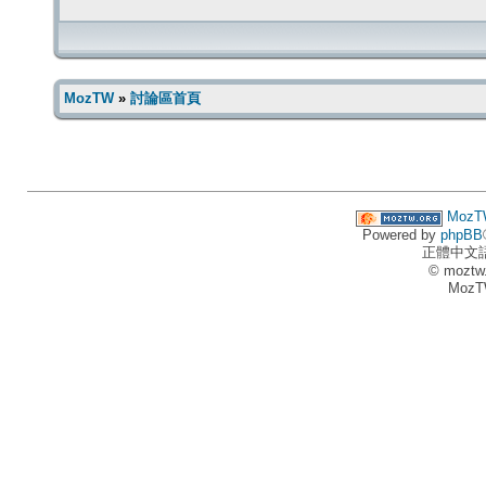
MozTW
»
討論區首頁
MozT
Powered by
phpBB
正體中文
© moztw
MozT