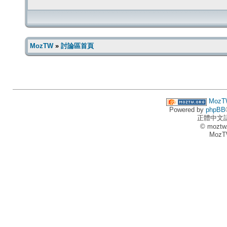
MozTW
»
討論區首頁
MozT
Powered by
phpBB
正體中文
© moztw
MozT