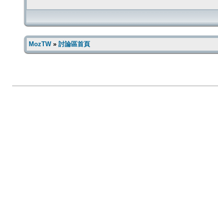
MozTW
»
討論區首頁