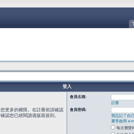
登入
會員名稱:
註冊
給您更多的權限。在註冊前請確認
會員密碼:
請確認您已經閱讀過版面規則。
我忘記了自
重寄啟用 e-ma
每次瀏覽