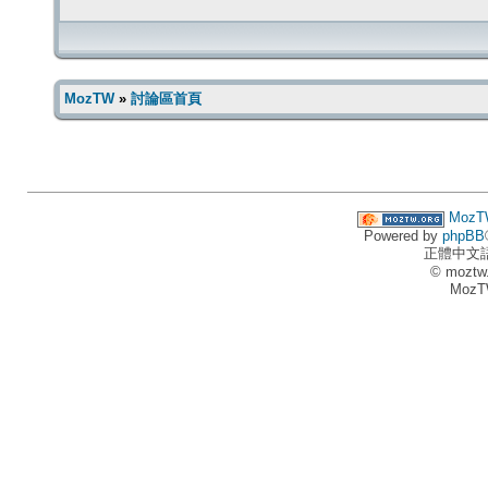
MozTW
»
討論區首頁
MozT
Powered by
phpBB
正體中文
© moztw
MozT