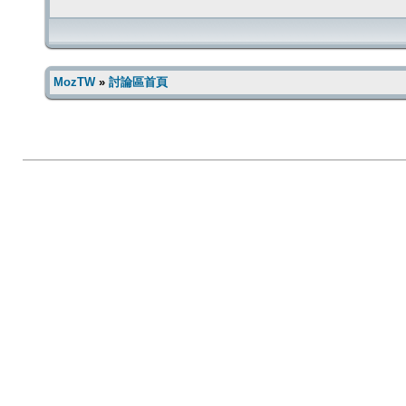
MozTW
»
討論區首頁