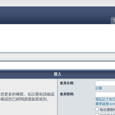
登入
會員名稱:
註冊
給您更多的權限。在註冊前請確認
會員密碼:
請確認您已經閱讀過版面規則。
我忘記了自
重寄啟用 e-ma
每次瀏覽