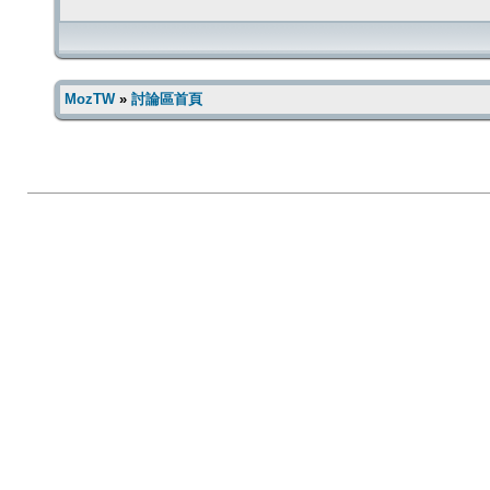
MozTW
»
討論區首頁