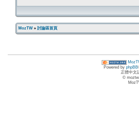
MozTW
»
討論區首頁
MozT
Powered by
phpBB
正體中文
© moztw
MozT