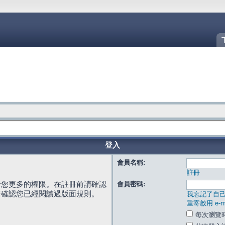
登入
會員名稱:
註冊
給您更多的權限。在註冊前請確認
會員密碼:
請確認您已經閱讀過版面規則。
我忘記了自
重寄啟用 e-ma
每次瀏覽