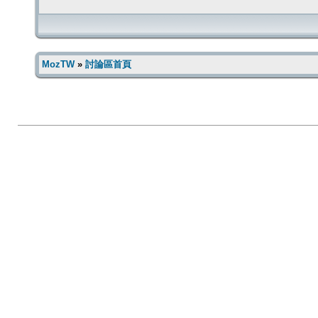
MozTW
»
討論區首頁