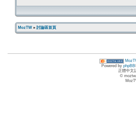
MozTW
»
討論區首頁
MozT
Powered by
phpBB
正體中文
© moztw
MozT