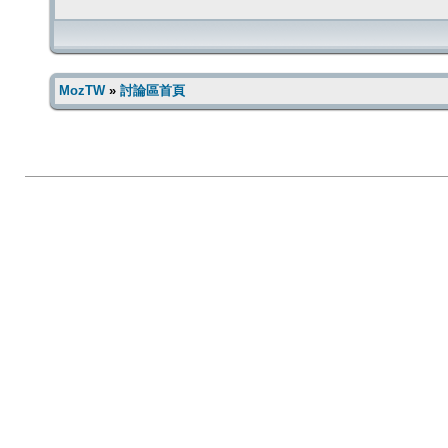
MozTW
»
討論區首頁