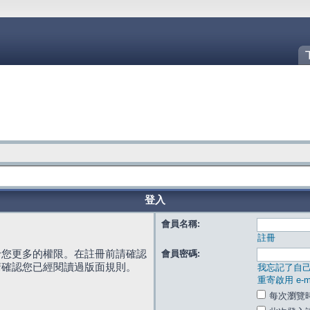
登入
會員名稱:
註冊
給您更多的權限。在註冊前請確認
會員密碼:
請確認您已經閱讀過版面規則。
我忘記了自
重寄啟用 e-ma
每次瀏覽