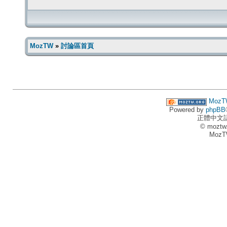
MozTW
»
討論區首頁
MozT
Powered by
phpBB
正體中文
© moztw
MozT