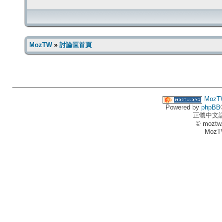
MozTW
»
討論區首頁
MozT
Powered by
phpBB
正體中文
© moztw
MozT