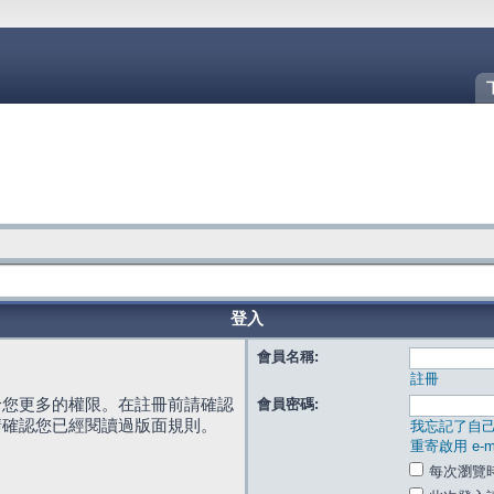
登入
會員名稱:
註冊
給您更多的權限。在註冊前請確認
會員密碼:
請確認您已經閱讀過版面規則。
我忘記了自
重寄啟用 e-ma
每次瀏覽