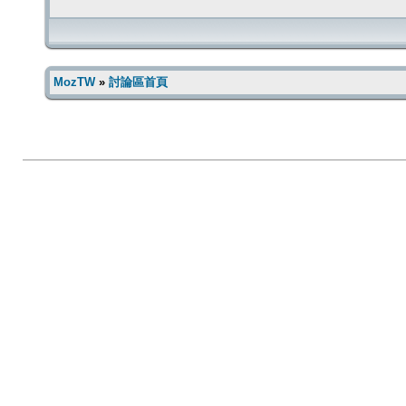
MozTW
»
討論區首頁