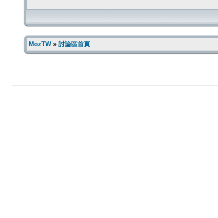
MozTW
»
討論區首頁