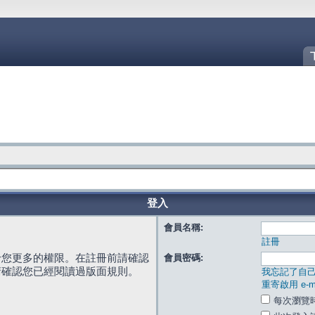
登入
會員名稱:
註冊
給您更多的權限。在註冊前請確認
會員密碼:
請確認您已經閱讀過版面規則。
我忘記了自
重寄啟用 e-ma
每次瀏覽