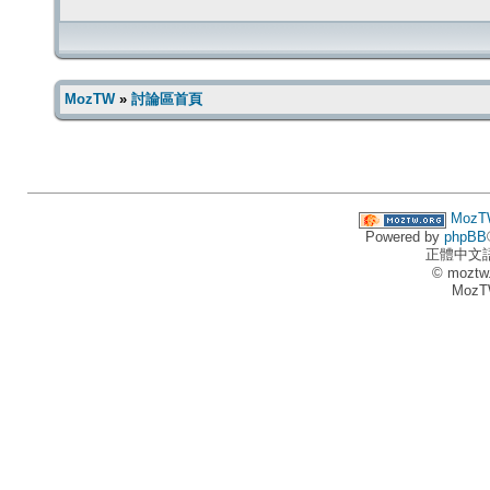
MozTW
»
討論區首頁
MozT
Powered by
phpBB
正體中文
© moztw
MozT