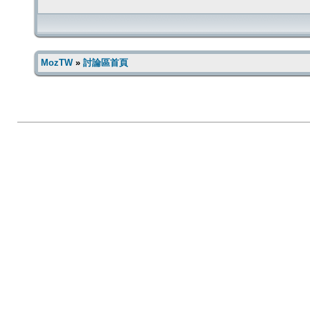
MozTW
»
討論區首頁