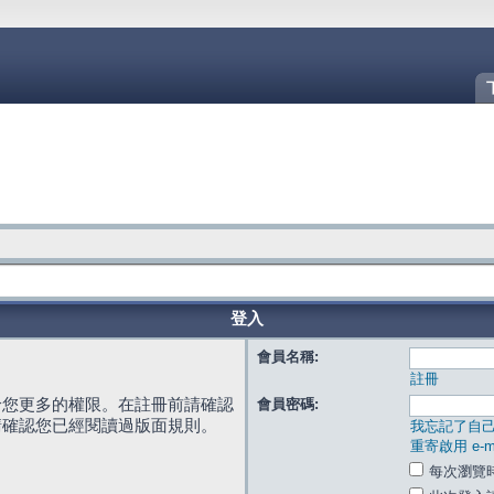
登入
會員名稱:
註冊
給您更多的權限。在註冊前請確認
會員密碼:
請確認您已經閱讀過版面規則。
我忘記了自
重寄啟用 e-ma
每次瀏覽