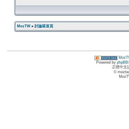
MozTW
»
討論區首頁
MozT
Powered by
phpBB
正體中文
© moztw
MozT