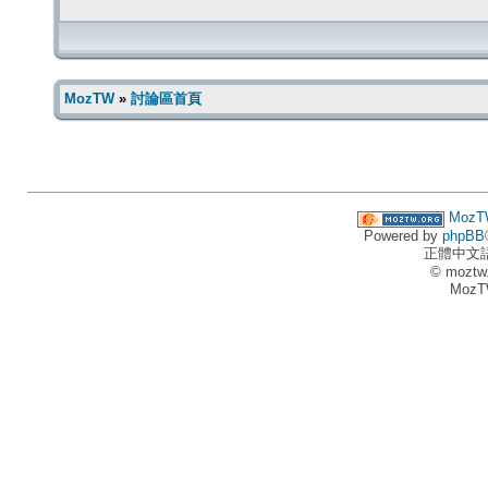
MozTW
»
討論區首頁
MozT
Powered by
phpBB
正體中文
© moztw
MozT