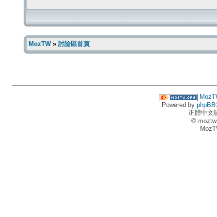
MozTW
»
討論區首頁
MozT
Powered by
phpBB
正體中文
© moztw
MozT