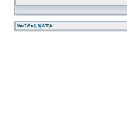
MozTW
»
討論區首頁