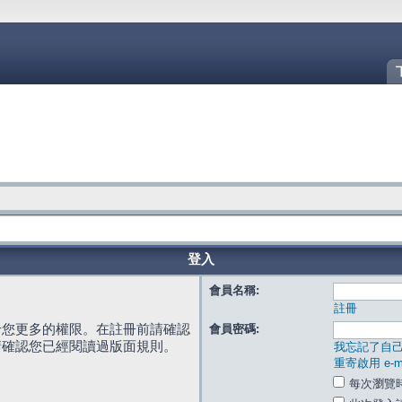
登入
會員名稱:
註冊
給您更多的權限。在註冊前請確認
會員密碼:
請確認您已經閱讀過版面規則。
我忘記了自
重寄啟用 e-ma
每次瀏覽