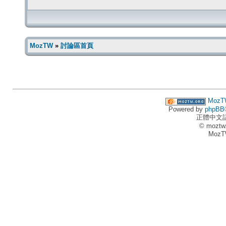
MozTW
»
討論區首頁
MozT
Powered by
phpBB
正體中文
© moztw
MozT