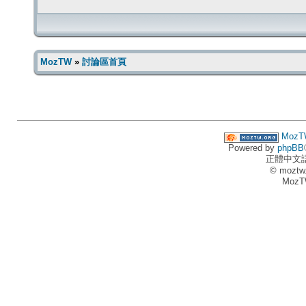
MozTW
»
討論區首頁
MozT
Powered by
phpBB
正體中文
© moztw
MozT