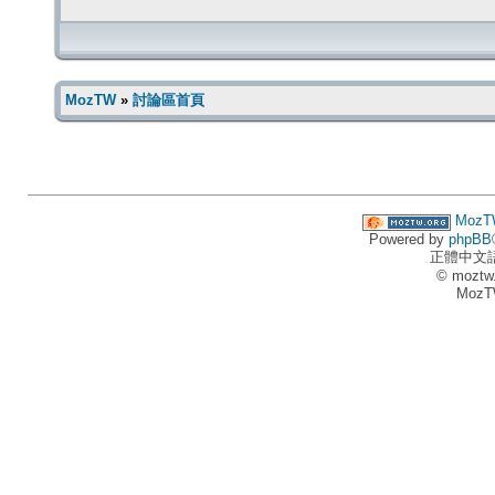
MozTW
»
討論區首頁
MozT
Powered by
phpBB
正體中文
© moztw
MozT