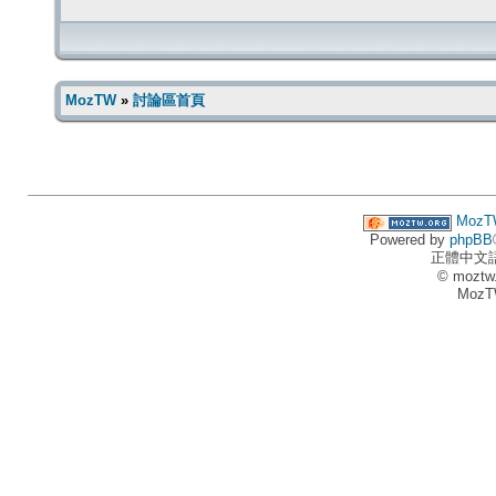
MozTW
»
討論區首頁
MozT
Powered by
phpBB
正體中文
© moztw
MozT