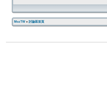
MozTW
»
討論區首頁