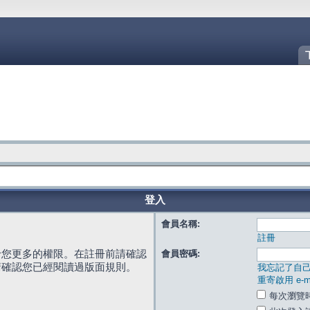
登入
會員名稱:
註冊
給您更多的權限。在註冊前請確認
會員密碼:
請確認您已經閱讀過版面規則。
我忘記了自
重寄啟用 e-ma
每次瀏覽